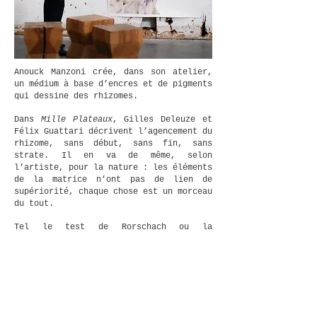
Anouck Manzoni crée, dans son atelier,
un médium à base d’encres et de pigments
qui dessine des rhizomes.
Dans
Mille Plateaux
, Gilles Deleuze et
Félix Guattari décrivent l’agencement du
rhizome, sans début, sans fin, sans
strate. Il en va de même, selon
l’artiste, pour la nature : les éléments
de la matrice n’ont pas de lien de
supériorité, chaque chose est un morceau
du tout.
Tel le test de Rorschach ou la
paréidolie, ses dessins et peintures sur
papier s’adressent à l’inconscient
collectif. Ils invitent le spectateur à
l’introspection, la quête de son
essence, sa nature profonde. Anouck
Manzoni questionne notre relation au
vivant et l'interconnexion de tous les