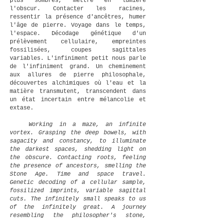
plus sombres, mettre en lumière
l'obscur. Contacter les racines,
ressentir la présence d'ancêtres, humer
l'âge de pierre. Voyage dans le temps,
l'espace. Décodage génétique d'un
prélèvement cellulaire, empreintes
fossilisées, coupes sagittales
variables. L'infiniment petit nous parle
de l'infiniment grand. Un cheminement
aux allures de pierre philosophale,
découvertes alchimiques où l'eau et la
matière transmutent, transcendent dans
un état incertain entre mélancolie et
extase.
Working in a maze, an infinite
vortex. Grasping the deep bowels, with
sagacity and constancy, to illuminate
the darkest spaces, shedding light on
the obscure. Contacting roots, feeling
the presence of ancestors, smelling the
Stone Age. Time and space travel.
Genetic decoding of a cellular sample,
fossilized imprints, variable sagittal
cuts. The infinitely small speaks to us
of the infinitely great. A journey
resembling the philosopher's stone,